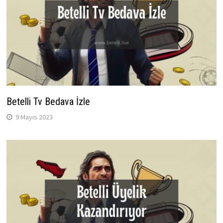
Betelli Tv Bedava İzle
9 Mayıs 2023