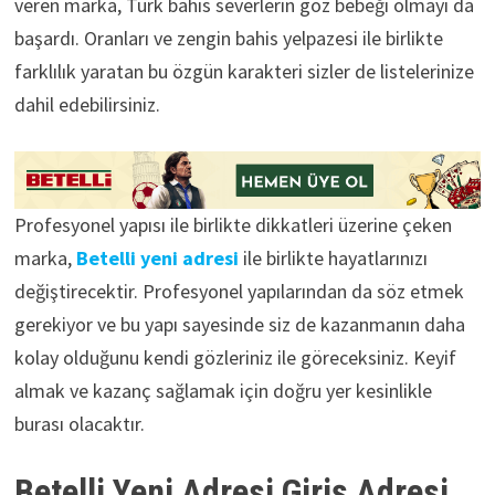
veren marka, Türk bahis severlerin göz bebeği olmayı da
başardı. Oranları ve zengin bahis yelpazesi ile birlikte
farklılık yaratan bu özgün karakteri sizler de listelerinize
dahil edebilirsiniz.
Profesyonel yapısı ile birlikte dikkatleri üzerine çeken
marka,
Betelli yeni adresi
ile birlikte hayatlarınızı
değiştirecektir. Profesyonel yapılarından da söz etmek
gerekiyor ve bu yapı sayesinde siz de kazanmanın daha
kolay olduğunu kendi gözleriniz ile göreceksiniz. Keyif
almak ve kazanç sağlamak için doğru yer kesinlikle
burası olacaktır.
Betelli Yeni Adresi Giriş Adresi