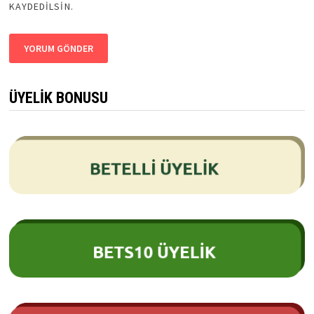
KAYDEDILSIN.
ÜYELİK BONUSU