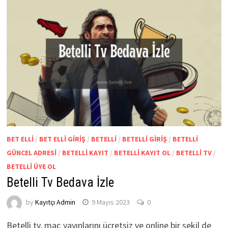
BET ELLI
/
BET ELLI GIRIŞ
/
BETELLI
/
BETELLI GIRIŞ
/
BETELLI
GÜNCEL ADRESI
/
BETELLI KAYIT
/
BETELLI KAYIT OL
/
BETELLI TV
/
BETELLI ÜYE OL
Betelli Tv Bedava İzle
by
Kayıtçı Admin
9 Mayıs 2023
0
Betelli tv, maç yayınlarını ücretsiz ve online bir şekil de