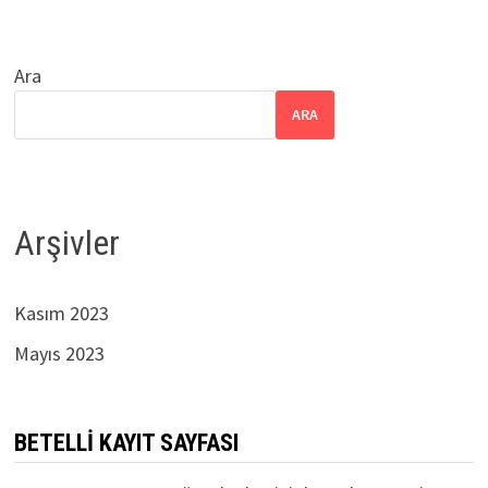
Ara
ARA
Arşivler
Kasım 2023
Mayıs 2023
BETELLI KAYIT SAYFASI