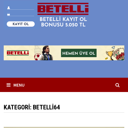
Skip
to
content
MENU
KATEGORI:
BETELLI64