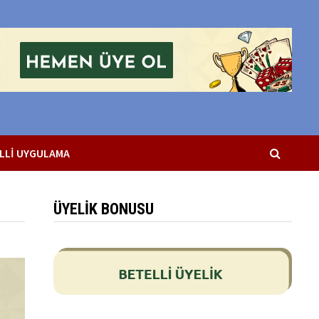
LLI UYGULAMA
ÜYELİK BONUSU