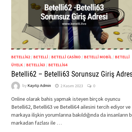
BETELLI62
/
BETELLI
/
BETELLI CASINO
/
BETELLI MOBIL
/
BETELLI
ÜYELK
/
BETELLI63
/
BETELLI64
Betelli62 – Betelli63 Sorunsuz Giriş Adre
by
Kayıtçı Admin
2 Kasım 2023
0
Online olarak bahis yapmak isteyen birçok oyuncu
Betelli62, Betelli63 ve Betelli64 ailesini tercih ediyor ve
markaya ilişkin yorumlarına bakıldığında da insanların 
markadan fazlası ile …